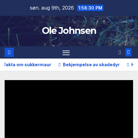
Skip
søn. aug 9th, 2026
1:58:30 PM
to
content
Ole Johnsen
fakta om sukkermaur
Bekjempelse av skadedyr
Hvorda