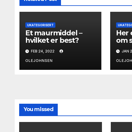
UKATEGORISERT
UKATEG
Et maurmiddel –
Her 
hvilket er best?
om 
FEB 24, 2022
JAN 2
OLEJOHNSEN
OLEJO
You missed