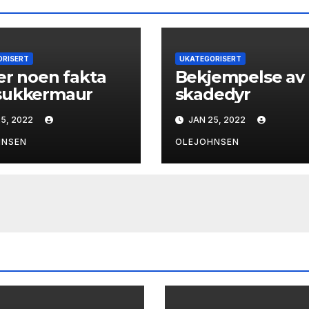
ORISERT
UKATEGORISERT
er noen fakta
Bekjempelse av
sukkermaur
skadedyr
5, 2022
JAN 25, 2022
HNSEN
OLEJOHNSEN